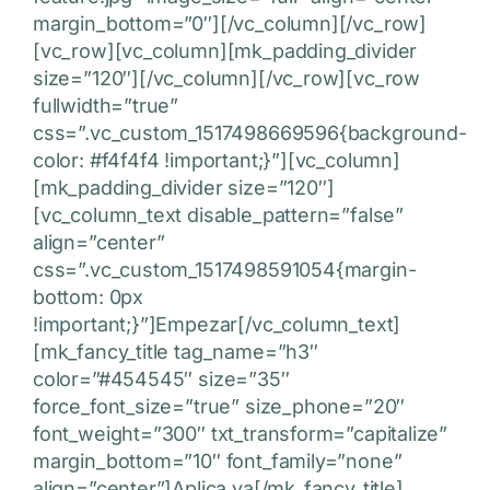
margin_bottom=”0″][/vc_column][/vc_row]
[vc_row][vc_column][mk_padding_divider
size=”120″][/vc_column][/vc_row][vc_row
fullwidth=”true”
css=”.vc_custom_1517498669596{background-
color: #f4f4f4 !important;}”][vc_column]
[mk_padding_divider size=”120″]
[vc_column_text disable_pattern=”false”
align=”center”
css=”.vc_custom_1517498591054{margin-
bottom: 0px
!important;}”]Empezar[/vc_column_text]
[mk_fancy_title tag_name=”h3″
color=”#454545″ size=”35″
force_font_size=”true” size_phone=”20″
font_weight=”300″ txt_transform=”capitalize”
margin_bottom=”10″ font_family=”none”
align=”center”]Aplica ya[/mk_fancy_title]