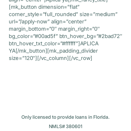
[mk_button dimension=”flat”
corner_style=”full_rounded” size=”medium”
url=”/apply-now” align=”center”
margin_bottom=”0″ margin_right=”0″
bg_color=”#00ad5f” btn_hover_bg=”#2bad72″
btn_hover_txt_color=”#ffffff”]APLICA
YA[/mk_button][mk_padding_divider
size=”120″][/vc_column][/vc_row]
Only licensed to provide loans in Florida.
NMLS# 380601