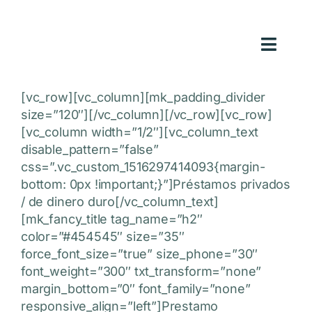
Skip
to
content
Toggl
Navig
Ho
[vc_row][vc_column][mk_padding_divider
size=”120″][/vc_column][/vc_row][vc_row]
Loans We
[vc_column width=”1/2″][vc_column_text
disable_pattern=”false”
Ab
css=”.vc_custom_1516297414093{margin-
bottom: 0px !important;}”]Préstamos privados
Reso
/ de dinero duro[/vc_column_text]
[mk_fancy_title tag_name=”h2″
Inve
color=”#454545″ size=”35″
Appl
force_font_size=”true” size_phone=”30″
font_weight=”300″ txt_transform=”none”
(813) 9
margin_bottom=”0″ font_family=”none”
responsive_align=”left”]Prestamo