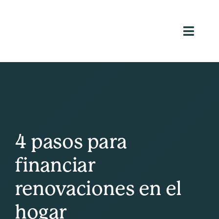
Skip
to
content
Toggl
Navig
Ho
Loans We
Ab
Reso
4 pasos para
Inve
financiar
Appl
renovaciones en el
(813) 9
hogar