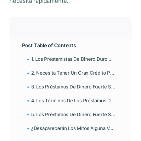
necesita rápidamente.
Post Table of Contents
1. Los Prestamistas De Dinero Duro No Otorgarán Préstamos Al Consumidor
2. Necesita Tener Un Gran Crédito Para Obtener Un Préstamo Al Consumidor
3. Los Préstamos De Dinero Fuerte Son Solo Para Los Desesperados
4. Los Términos De Los Préstamos De Dinero Fuerte Se Aprovechan De Los Prestatarios
5. Los Préstamos De Dinero Fuerte Son Más Riesgosos Que Los Préstamos Tradicionales
¿Desaparecerán Los Mitos Alguna Vez?