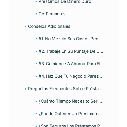
Préstamos De Dinero Duro
Co-Firmantes
Consejos Adicionales
#1. No Mezcle Sus Gastos Personales Con Los Gastos Comerciales.
#2. Trabaje En Su Puntaje De Crédito.
#3. Comience A Ahorrar Para El Pago Inicial Ahora.
#4. Haz Que Tu Negocio Parezca Más Profesional.
Preguntas Frecuentes Sobre Préstamos Para Trabajadores Por Cuenta Propia
¿Cuánto Tiempo Necesito Ser Autónomo Para Solicitar Un Préstamo Hipotecario?
¿Puedo Obtener Un Préstamo Por Cuenta Propia Sin Prueba De Ingresos?
¿Son Seguros Los Préstamos Para Autónomos No Tradicionales?