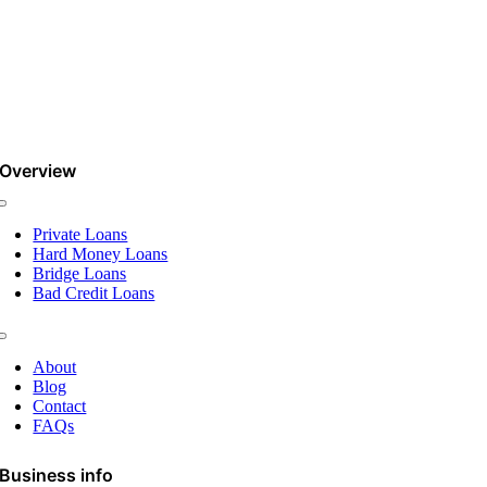
Overview
Toggle
Navigation
Private Loans
Hard Money Loans
Bridge Loans
Bad Credit Loans
Toggle
Navigation
About
Blog
Contact
FAQs
Business info