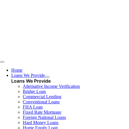
Skip
to
content
Toggle
Navigation
Home
Loans We Provide
Loans We Provide
Alternative Income Verification
Bridge Loan
Commercial Lending
Conventional Loans
FHA Loan
Fixed Rate Mortgage
Foreign National Loans
Hard Money Loans
Home Equity Loan