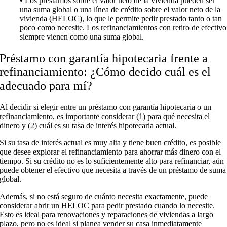
• Los préstamos sobre el valor neto de la vivienda pueden ser
una suma global o una línea de crédito sobre el valor neto de la
vivienda (HELOC), lo que le permite pedir prestado tanto o tan
poco como necesite. Los refinanciamientos con retiro de efectivo
siempre vienen como una suma global.
Préstamo con garantía hipotecaria frente a
refinanciamiento: ¿Cómo decido cuál es el
adecuado para mí?
Al decidir si elegir entre un préstamo con garantía hipotecaria o un
refinanciamiento, es importante considerar (1) para qué necesita el
dinero y (2) cuál es su tasa de interés hipotecaria actual.
Si su tasa de interés actual es muy alta y tiene buen crédito, es posible
que desee explorar el refinanciamiento para ahorrar más dinero con el
tiempo. Si su crédito no es lo suficientemente alto para refinanciar, aún
puede obtener el efectivo que necesita a través de un préstamo de suma
global.
Además, si no está seguro de cuánto necesita exactamente, puede
considerar abrir un HELOC para pedir prestado cuando lo necesite.
Esto es ideal para renovaciones y reparaciones de viviendas a largo
plazo, pero no es ideal si planea vender su casa inmediatamente