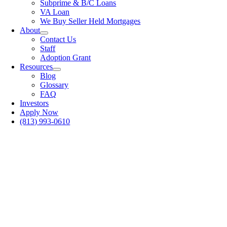
Subprime & B/C Loans
VA Loan
We Buy Seller Held Mortgages
About
Contact Us
Staff
Adoption Grant
Resources
Blog
Glossary
FAQ
Investors
Apply Now
(813) 993-0610