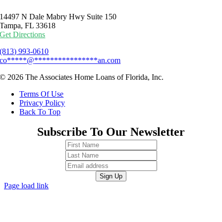
14497 N Dale Mabry Hwy Suite 150
Tampa, FL 33618
Get Directions
(813) 993-0610
co
*****
@
****************
an.com
© 2026 The Associates Home Loans of Florida, Inc.
Terms Of Use
Privacy Policy
Back To Top
Subscribe To Our Newsletter
Page load link
Go
to
Top